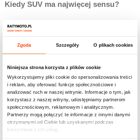
Kiedy SUV ma najwięcej sensu?
SUV to świetny wybór, jeśli potrzebujesz samochodu:
reprezentacyjnego,
Zgoda
Szczegóły
O plikach cookies
przestronnego,
wszechstronnego,
zapewniającego wysoki komfort jazdy,
Niniejsza strona korzysta z plików cookie
dającego poczucie bezpieczeństwa,
Wykorzystujemy pliki cookie do spersonalizowania treści
mogącego poradzić sobie w zmiennych warunkach
i reklam, aby oferować funkcje społecznościowe i
drogowych.
analizować ruch w naszej witrynie. Informacje o tym, jak
korzystasz z naszej witryny, udostępniamy partnerom
społecznościowym, reklamowym i analitycznym.
Jeśli jednak priorytetem Twojej firmy jest optymalizacja
Partnerzy mogą połączyć te informacje z innymi danymi
kosztów, częste poruszanie się po mieście lub
otrzymanymi od Ciebie lub uzyskanymi podczas
minimalizacja wydatków na paliwo – SUV może okazać
korzystania z ich usług.
się nadmiernym obciążeniem.