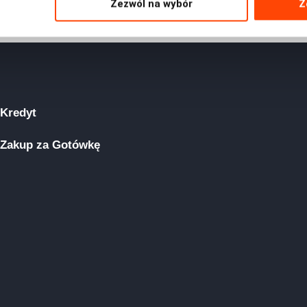
Zezwól na wybór
Z
Kredyt
Zakup za Gotówkę