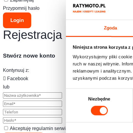
Przypomnij hasło
Login
Zgoda
Rejestracja
Niniejsza strona korzysta z
Stwórz nowe konto
Wykorzystujemy pliki cookie 
ruch w naszej witrynie. Inf
Kontynuuj z
:
reklamowym i analitycznym. 
uzyskanymi podczas korzysta
Facebook
lub
W
Niezbędne
y
b
ó
r
z
Akceptuję
regulamin
serwisu.