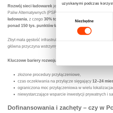
uzyskanymi podczas korzysta
Rozwój sieci ładowarek
jest kluczowy dla przyspieszenia
Paliw Alternatywnych (PSPA), na koniec czerwca 2024 rok
W
ładowania
, z czego
30% to szybkie ładowarki DC
, a res
Niezbędne
y
ponad 150 tys. punktów ładowania
, a w Niemczech – p
b
ó
r
Zbyt mała gęstość infrastruktury powoduje tzw.
lęk przed 
z
główna przyczyna wstrzymywania decyzji zakupowych.
g
o
Kluczowe bariery rozwoju infrastruktury w Polsce:
d
y
złożone procedury przyłączeniowe,
czas oczekiwania na przyłącze sięgający
12–24 mie
ograniczona moc przyłączeniowa w wielu lokalizacja
niewystarczające wsparcie inwestycji prywatnych i 
Dofinansowania i zachęty – czy w Po