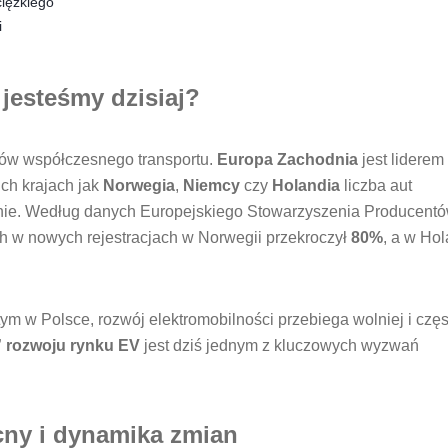
ciężkiego
i
jesteśmy dzisiaj?
ndów współczesnego transportu.
Europa Zachodnia
jest liderem
ch krajach jak
Norwegia
,
Niemcy
czy
Holandia
liczba aut
ocznie. Według danych Europejskiego Stowarzyszenia Producent
h w nowych rejestracjach w Norwegii przekroczył
80%
, a w Hol
 w Polsce, rozwój elektromobilności przebiega wolniej i częs
 rozwoju rynku EV
jest dziś jednym z kluczowych wyzwań
cny i dynamika zmian