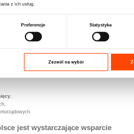
nia z ich usług.
 elektromobilności. Zgodnie z danymi Polskiego Stowarzyszeni
u w Polsce działało
ok. 6,3 tys. ogólnodostępnych punktów
zta to wolniejsze stacje AC. Dla porównania w Holandii funkcjon
Preferencje
Statystyka
onad
110 tys.
.
zasięgiem
(„range anxiety”), który w badaniach jest wymieniany 
Zezwól na wybór
Z
sięcy
,
ch,
samorządowych.
lsce jest wystarczające wsparcie