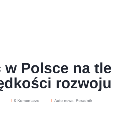
 w Polsce na tle
ędkości rozwoju
0 Komentarze
Auto news
,
Poradnik