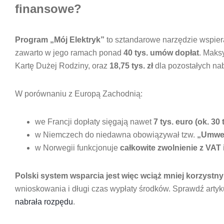
finansowe?
Program „Mój Elektryk”
to sztandarowe narzędzie wspiera
zawarto w jego ramach ponad
40 tys. umów dopłat
. Maks
Kartę Dużej Rodziny, oraz
18,75 tys. zł
dla pozostałych n
W porównaniu z Europą Zachodnią:
we Francji dopłaty sięgają nawet
7 tys. euro (ok. 30 t
w Niemczech do niedawna obowiązywał tzw.
„Umwe
w Norwegii funkcjonuje
całkowite zwolnienie z VAT 
Polski system wsparcia jest więc wciąż mniej korzystny
wnioskowania i długi czas wypłaty środków. Sprawdź arty
nabrała rozpędu
.