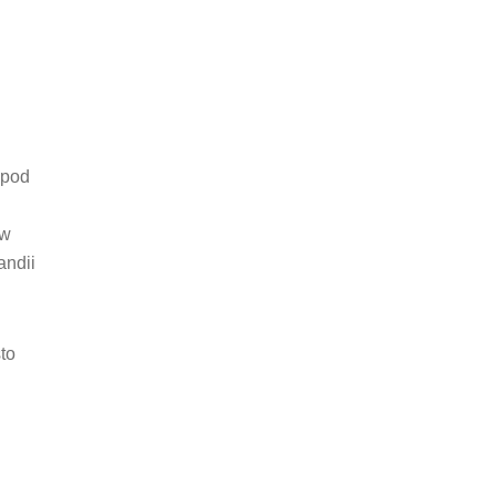
 pod
ów
andii
to