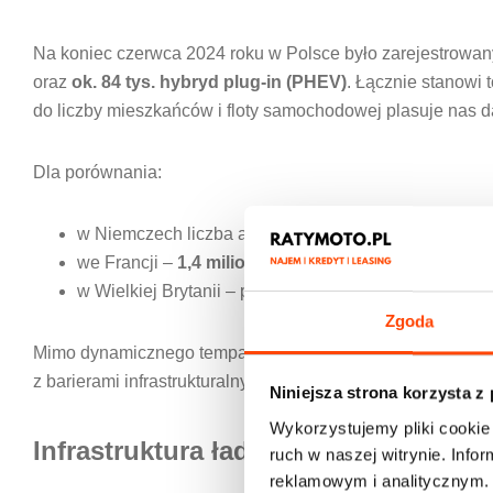
Na koniec czerwca 2024 roku w Polsce było zarejestrowan
oraz
ok. 84 tys. hybryd plug-in (PHEV)
. Łącznie stanowi 
do liczby mieszkańców i floty samochodowej plasuje nas da
Dla porównania:
w Niemczech liczba aut elektrycznych przekroczyła
2
we Francji –
1,4 miliona
,
w Wielkiej Brytanii – ponad
1 milion
.
Zgoda
Mimo dynamicznego tempa wzrostu w ostatnich latach (w 2
z barierami infrastrukturalnymi, finansowymi i mentalnym
Niniejsza strona korzysta z
Wykorzystujemy pliki cookie 
Infrastruktura ładowania – najwięk
ruch w naszej witrynie. Inf
reklamowym i analitycznym. 