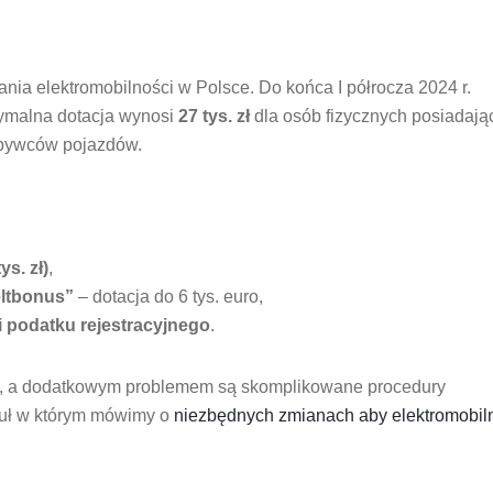
nia elektromobilności w Polsce. Do końca I półrocza 2024 r.
ymalna dotacja wynosi
27 tys. zł
dla osób fizycznych posiadają
abywców pojazdów.
ys. zł)
,
ltbonus”
– dotacja do 6 tys. euro,
i podatku rejestracyjnego
.
, a dodatkowym problemem są skomplikowane procedury
kuł w którym mówimy o
niezbędnych zmianach aby elektromobil