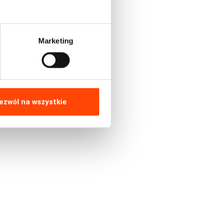
a
uje
Marketing
jako
ezwól na wszystkie