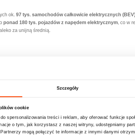
ych ok.
97 tys. samochodów całkowicie elektrycznych (BEV
to
ponad 180 tys. pojazdów z napędem elektrycznym
, co w re
leko za unijną średnią.
 miliony
,
Szczegóły
019 roku w Polsce było zaledwie ok.
8 tys. EV
), wciąż borykam
i, które hamują masowe upowszechnienie elektromobilności.
 plików cookie
do spersonalizowania treści i reklam, aby oferować funkcje sp
sze wyzwanie rozwoju rynku EV w Polsc
ormacje o tym, jak korzystasz z naszej witryny, udostępniamy p
Partnerzy mogą połączyć te informacje z innymi danymi otrzym