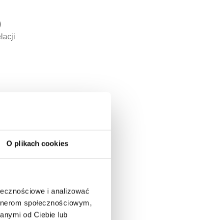
)
lacji
O plikach cookies
y się
ołecznościowe i analizować
e
artnerom społecznościowym,
anymi od Ciebie lub