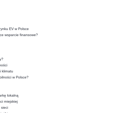
 rynku EV w Polsce
ące wsparcie finansowe?
y?
ności
 klimatu
bilności w Polsce?
arkę lokalną
i miejskiej
 sieci