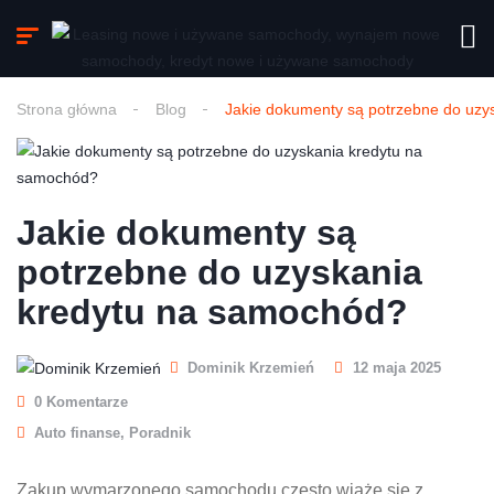
Strona główna
Blog
Jakie dokumenty są potrzebne do uzy
Jakie dokumenty są
potrzebne do uzyskania
kredytu na samochód?
Dominik Krzemień
12 maja 2025
0 Komentarze
Auto finanse
,
Poradnik
Zakup wymarzonego samochodu często wiąże się z