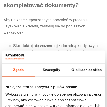
skompletować dokumenty?
Aby uniknąć niepotrzebnych opóźnień w procesie
uzyskiwania kredytu, zastosuj się do poniższych
wskazówek:
Skontaktuj się wcześniej z doradcą
kredytowym i
dokładnie dopytaj o pełną listę dokumentów.
Zgromadź dokumenty odpowiednio wcześnie
– w
szczególności te, które mogą wymagać uzyskania z
Zgoda
Szczegóły
O plikach cookies
urzędów lub od pracodawcy.
Przygotuj kompletne i uporządkowane
dokumenty
– unikaj składania niekompletnych
Niniejsza strona korzysta z plików cookie
dokumentacji, bo może to opóźnić proces akceptacji
Wykorzystujemy pliki cookie do spersonalizowania treści
wniosku.
i reklam, aby oferować funkcje społecznościowe i
analizować ruch w naszej witrynie. Informacje o tym, jak