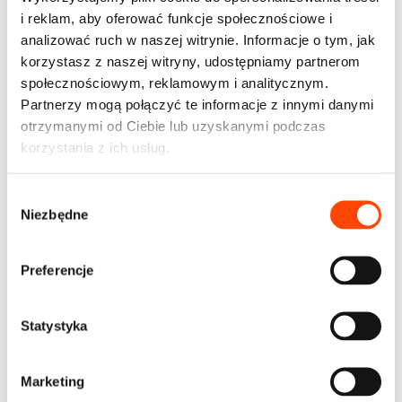
Wielokrotna zmiana właścicieli w krótkim czasie to
i reklam, aby oferować funkcje społecznościowe i
często znak, że z autem coś jest nie tak.
analizować ruch w naszej witrynie. Informacje o tym, jak
korzystasz z naszej witryny, udostępniamy partnerom
Jak weryfikować właścicieli?
społecznościowym, reklamowym i analitycznym.
Partnerzy mogą połączyć te informacje z innymi danymi
otrzymanymi od Ciebie lub uzyskanymi podczas
Sprawdź wpisy w dowodzie rejestracyjnym lub bazie
korzystania z ich usług.
CEPiK.
Skontroluj pełną historię pojazdu za pomocą raportu
W
VIN.
Niezbędne
y
Poproś o komplet dokumentów – faktury, umowy,
b
książkę serwisową.
ó
Preferencje
r
z
g
Statystyka
Dominik Krzemień
o
Dominik zajmuje się sprzedażą – przygotowuje oferty
d
samochodów, przelicza kalkulacje leasingu. Odpowiada za
Marketing
y
cały proces obsługi klienta. Doradza którą formę