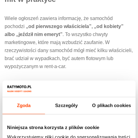
Wiele ogłoszeń zawiera informację, że samochód
pochodzi
„od pierwszego właściciela”, „od kobiety”
albo „jeździł nim emeryt”
. To wszystko chwyty
marketingowe, które mają wzbudzić zaufanie. W
rzeczywistości dany samochód mógł mieć kilku właścicieli,
brać udział w wypadkach, być autem flotowym lub
wypożyczanym w rent-a-car.
Dlaczego to istotne?
Auta flotowe są często eksploatowane intensywnie, a
Zgoda
Szczegóły
O plikach cookies
serwis przeprowadzany jest tylko w zakresie
absolutnego minimum.
Samochody po wypożyczalniach mogą być mocno
Niniejsza strona korzysta z plików cookie
wyeksploatowane mimo niskiego przebiegu.
Wykorzystujemy pliki cookie do spersonalizowania treści