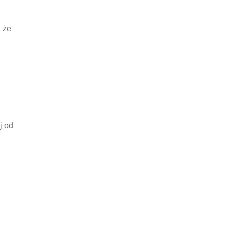
, że
j od