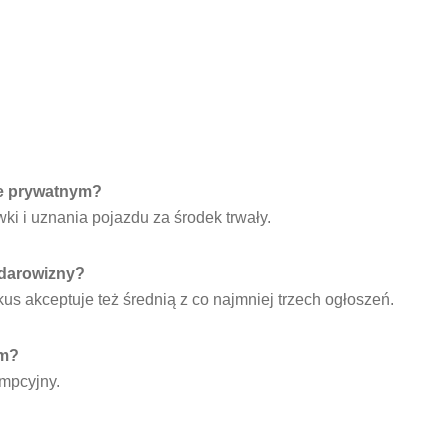
ie prywatnym?
i i uznania pojazdu za środek trwały.
 darowizny?
skus akceptuje też średnią z co najmniej trzech ogłoszeń.
ym?
umpcyjny.