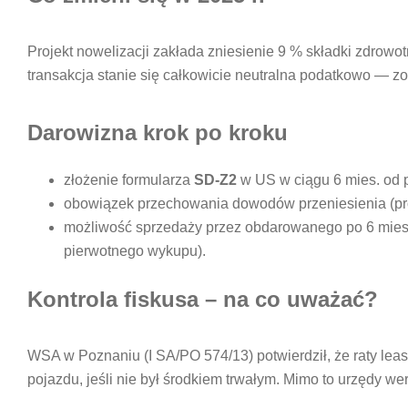
Projekt nowelizacji zakłada zniesienie 9 % składki zdrowot
transakcja stanie się całkowicie neutralna podatkowo — z
Darowizna krok po kroku
złożenie formularza
SD-Z2
w US w ciągu 6 mies. od 
obowiązek przechowania dowodów przeniesienia (pro
możliwość sprzedaży przez obdarowanego po 6 mies. 
pierwotnego wykupu).
Kontrola fiskusa – na co uważać?
WSA w Poznaniu (I SA/PO 574/13) potwierdził, że raty lea
pojazdu, jeśli nie był środkiem trwałym. Mimo to urzędy wer