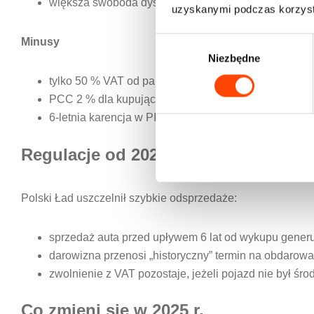
większa swoboda dysponowania autem.
uzyskanymi podczas korzysta
Minusy
W
Niezbędne
y
b
tylko 50 % VAT od paliwa i serwisu,
ó
PCC 2 % dla kupującego przy sprzedaży,
r
6-letnia karencja w PIT od 2022 r.
z
g
Regulacje od 2022 r.
o
d
y
Polski Ład uszczelnił szybkie odsprzedaże:
sprzedaż auta przed upływem 6 lat od wykupu generu
darowizna przenosi „historyczny” termin na obdarow
zwolnienie z VAT pozostaje, jeżeli pojazd nie był śr
Co zmieni się w 2025 r.