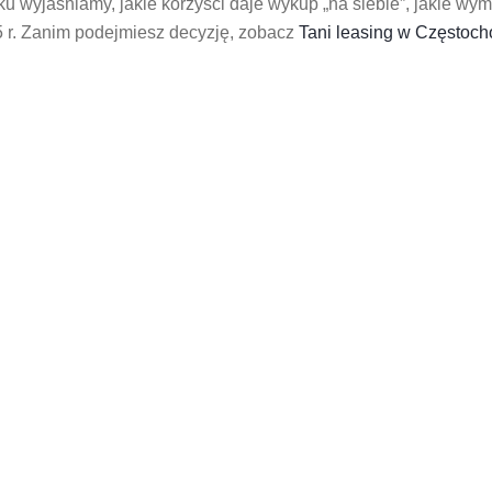
ku wyjaśniamy, jakie korzyści daje wykup „na siebie”, jakie wy
25 r. Zanim podejmiesz decyzję, zobacz
Tani leasing w Częstoc