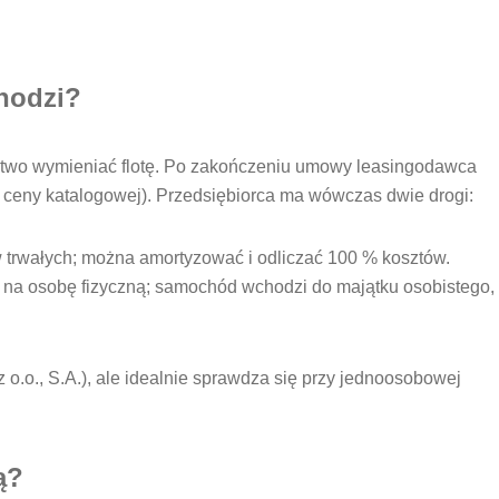
hodzi?
 łatwo wymieniać flotę. Po zakończeniu umowy leasingodawca
% ceny katalogowej). Przedsiębiorca ma wówczas dwie drogi:
w trwałych; można amortyzować i odliczać 100 % kosztów.
 na osobę fizyczną; samochód wchodzi do majątku osobistego,
 o.o., S.A.), ale idealnie sprawdza się przy jednoosobowej
ą?