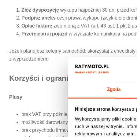
Złóż dyspozycję
wykupu najpóźniej 30 dni przed ko
Podpisz aneks
cesji prawa wykupu (zwykle elektroni
Opłać fakturę
zwolnioną z VAT (art. 43 ust. 1 pkt 2 u
Przerejestruj pojazd
w wydziale komunikacji na pods
Jeżeli planujesz kolejny samochód, skorzystaj z checklisty
z wyprzedzeniem.
Korzyści i ograniczenia
Zgoda
Plusy
Niniejsza strona korzysta z
brak VAT przy późniejszej sprzedaży,
Wykorzystujemy pliki cookie 
możliwość darowizny w zerowej grupie podatkowej,
ruch w naszej witrynie. Inf
brak przychodu firmowego z tytułu wykupu,
reklamowym i analitycznym. 