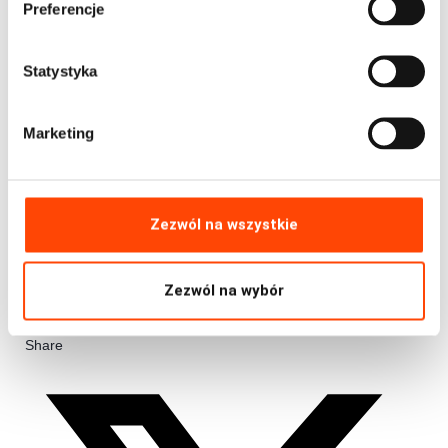
Preferencje
r
z
g
Statystyka
o
d
Marketing
y
Zezwól na wszystkie
Zezwól na wybór
Share