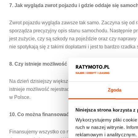
7. Jak wygląda zwrot pojazdu i gdzie oddaje się samo
Zwrot pojazdu wygląda zawsze tak samo. Zaczyna się od rap
sporządza precyzyjny opis stanu samochodu. Następ
jest zużycie, czy są szkody na pojeździe oraz czy naprawy
nie spotykają się z takimi dopłatami i jest to bardzo rzadka 
8. Czy istnieje możliwość rejestracji samochodu w mie
Na dzień dzisiejszy większość samochodów w wynajmie d
istnieje możliwość rejestracji w Gdańsku czy Wrocławiu.
Zgoda
w Polsce.
Niniejsza strona korzysta z
10. Co można finansować, czy tylko samochody osob
Wykorzystujemy pliki cookie 
ruch w naszej witrynie. Inf
Finansujemy wszystko co można zarejestrować. W wynaj
reklamowym i analitycznym. 