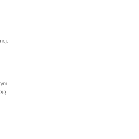
nej.
brym
ają