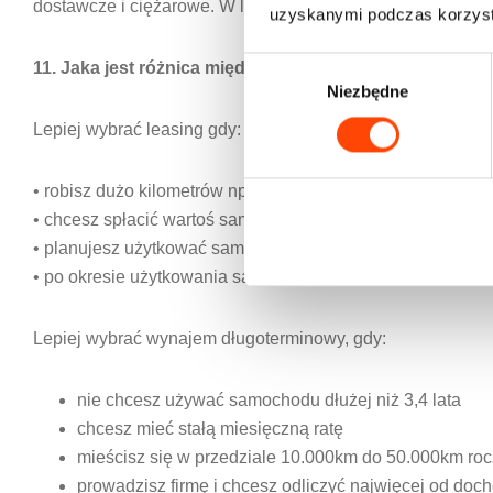
dostawcze i ciężarowe. W leasingu operacyjnym można fin
uzyskanymi podczas korzysta
W
11. Jaka jest różnica między wynajmem długoterminowy
Niezbędne
y
b
Lepiej wybrać leasing gdy:
ó
r
• robisz dużo kilometrów np. 70.000km
z
• chcesz spłacić wartoś samochodu w ratach leasingu
g
• planujesz użytkować samochód przez 7 lat
o
• po okresie użytkowania samochodu chcesz przekazać s
d
y
Lepiej wybrać wynajem długoterminowy, gdy:
nie chcesz używać samochodu dłużej niż 3,4 lata
chcesz mieć stałą miesięczną ratę
mieścisz się w przedziale 10.000km do 50.000km roc
prowadzisz firmę i chcesz odliczyć najwięcej od do