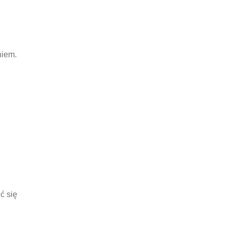
niem.
ć się