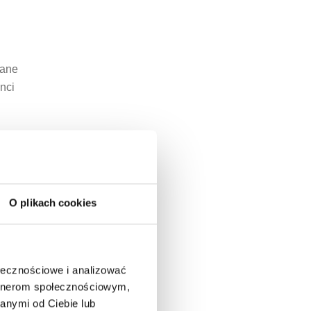
zane
nci
ie
sta
O plikach cookies
ołecznościowe i analizować
artnerom społecznościowym,
anymi od Ciebie lub