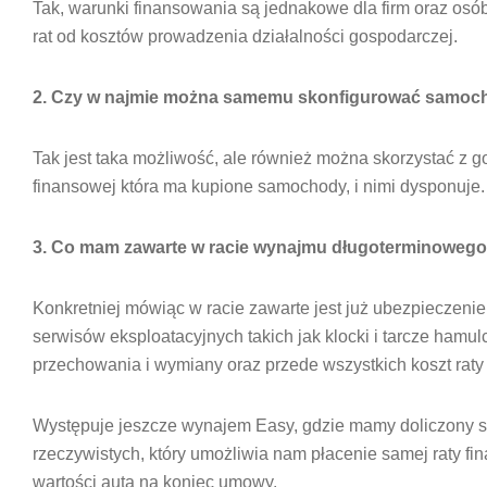
Tak, warunki finansowania są jednakowe dla firm oraz osó
rat od kosztów prowadzenia działalności gospodarczej.
2. Czy w najmie można samemu skonfigurować samoc
Tak jest taka możliwość, ale również można skorzystać z g
finansowej która ma kupione samochody, i nimi dysponuje
3. Co mam zawarte w racie wynajmu długoterminoweg
Konkretniej mówiąc w racie zawarte jest już ubezpieczeni
serwisów eksploatacyjnych takich jak klocki i tarcze hamu
przechowania i wymiany oraz przede wszystkich koszt rat
Występuje jeszcze wynajem Easy, gdzie mamy doliczony s
rzeczywistych, który umożliwia nam płacenie samej raty f
wartości auta na koniec umowy.