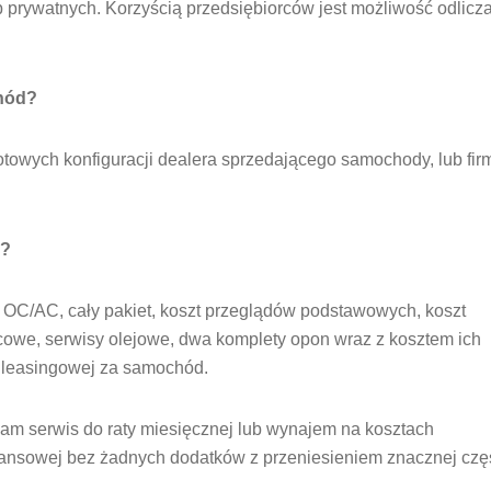
b prywatnych. Korzyścią przedsiębiorców jest możliwość odlicz
hód?
otowych konfiguracji dealera sprzedającego samochody, lub fir
.
o?
e OC/AC, cały pakiet, koszt przeglądów podstawowych, koszt
lcowe, serwisy olejowe, dwa komplety opon wraz z kosztem ich
y leasingowej za samochód.
am serwis do raty miesięcznej lub wynajem na kosztach
inansowej bez żadnych dodatków z przeniesieniem znacznej czę