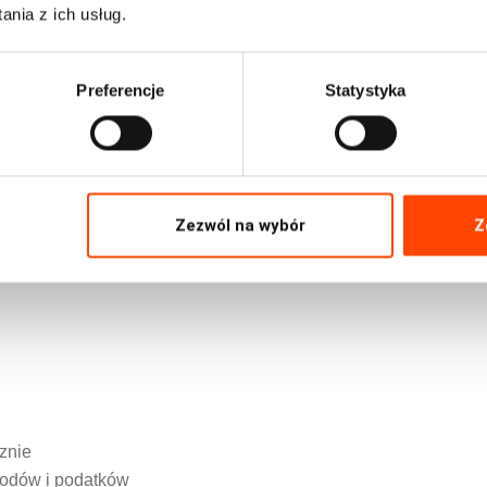
ansować dowolny pojazd posiadający numery rejestracyjne.
nia z ich usług.
m a leasingiem operacyjnym i co jest bardziej opłacalne?
Preferencje
Statystyka
Zezwól na wybór
Z
amochód dzieciom
znie
chodów i podatków