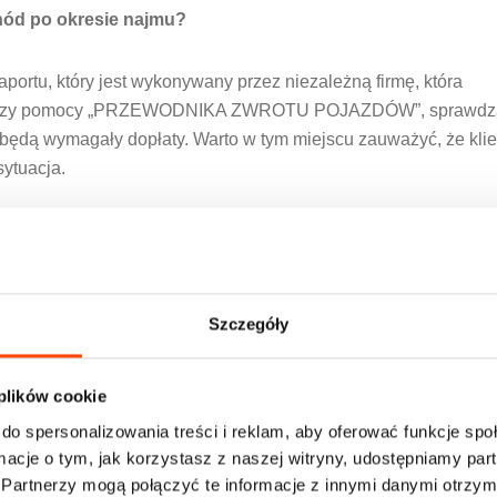
chód po okresie najmu?
ortu, który jest wykonywany przez niezależną firmę, która
nie przy pomocy „PRZEWODNIKA ZWROTU POJAZDÓW”, sprawd
 będą wymagały dopłaty. Warto w tym miejscu zauważyć, że klie
sytuacja.
ście wybranym przez klienta?
ługoterminowym rejestrowanych jest w Warszawie. Sporadyczn
 W zwykłym leasingu mamy już możliwość wyboru dowolnego mia
Szczegóły
 plików cookie
owe?
do spersonalizowania treści i reklam, aby oferować funkcje sp
ormacje o tym, jak korzystasz z naszej witryny, udostępniamy p
mie długoterminowym można finansować samochody osobowe,
Partnerzy mogą połączyć te informacje z innymi danymi otrzym